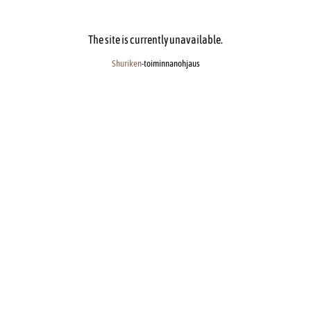
The site is currently unavailable.
Shuriken
-toiminnanohjaus